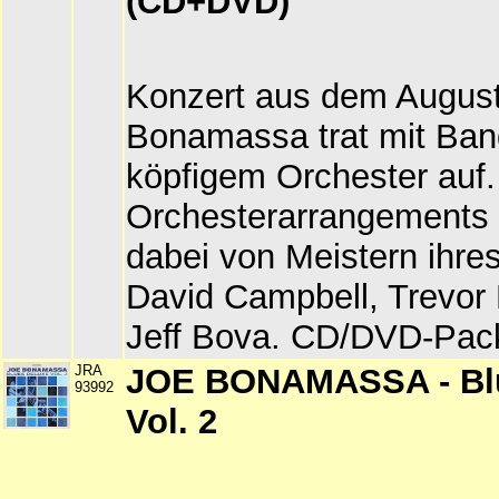
(CD+DVD)
Konzert aus dem August
Bonamassa trat mit Ban
köpfigem Orchester auf.
Orchesterarrangement
dabei von Meistern ihre
David Campbell, Trevor
Jeff Bova. CD/DVD-Pac
JRA
JOE BONAMASSA - Bl
93992
Vol. 2