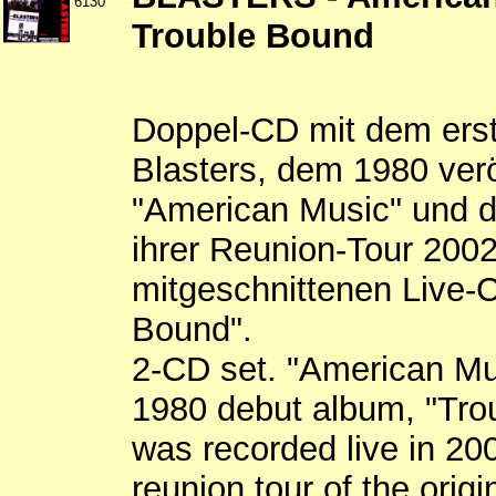
6130
Trouble Bound
Doppel-CD mit dem ers
Blasters, dem 1980 verö
"American Music" und d
ihrer Reunion-Tour 200
mitgeschnittenen Live-
Bound".
2-CD set. "American Mus
1980 debut album, "Tro
was recorded live in 200
reunion tour of the origi