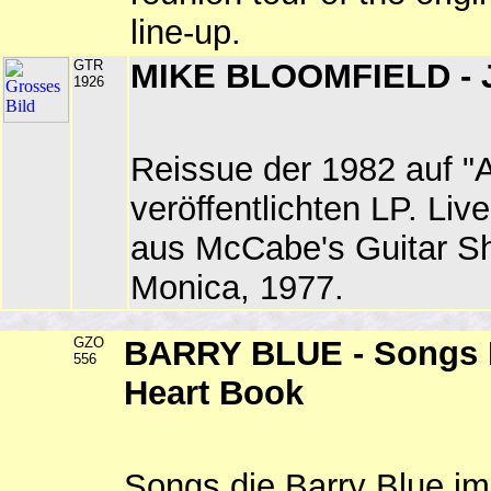
line-up.
GTR
MIKE BLOOMFIELD - J
1926
Reissue der 1982 auf "
veröffentlichten LP. Li
aus McCabe's Guitar S
Monica, 1977.
GZO
BARRY BLUE - Songs 
556
Heart Book
Songs die Barry Blue i