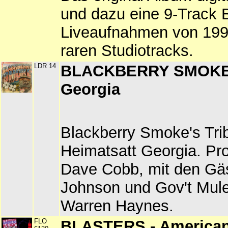
und dazu eine 9-Track
Liveaufnahmen von 199
raren Studiotracks.
LDR 14
BLACKBERRY SMOKE 
Georgia
Blackberry Smoke's Trib
Heimatsatt Georgia. Pro
Dave Cobb, mit den Gä
Johnson und Gov't Mul
Warren Haynes.
FLO
BLASTERS - American