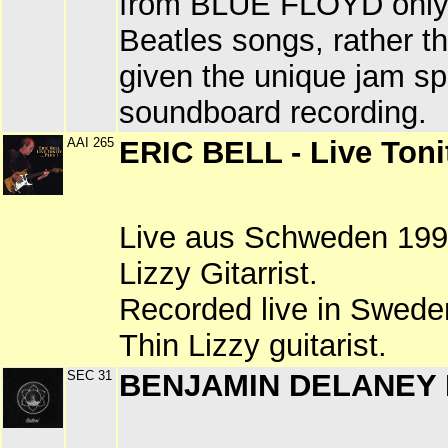
from BLUE FLOYD only t
Beatles songs, rather t
given the unique jam sp
soundboard recording.
AAI 265
ERIC BELL - Live Tonit
Live aus Schweden 199
Lizzy Gitarrist.
Recorded live in Swede
Thin Lizzy guitarist.
SEC 31
BENJAMIN DELANEY LI