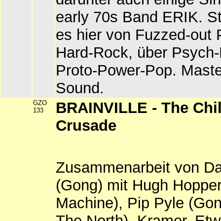
early 70s Band ERIK. Sti
es hier von Fuzzed-out 
Hard-Rock, über Psych-
Proto-Power-Pop. Maste
Sound.
GZO
BRAINVILLE - The Chil
133
Crusade
Zusammenarbeit von Dae
(Gong) mit Hugh Hopper
Machine), Pip Pyle (Gon
The North), Kramer. Etw