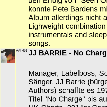
den Erfolg von "Seen O
konnte Pete Bardens m
Album allerdings nicht 
Lighweight combination
instrumentals and sleepy
songs.
AAI 451
JJ BARRIE - No Charg
Manager, Labelboss, So
Sänger. JJ Barrie (bürge
Authors) schaffte es 1
Titel "No Charge" bis au