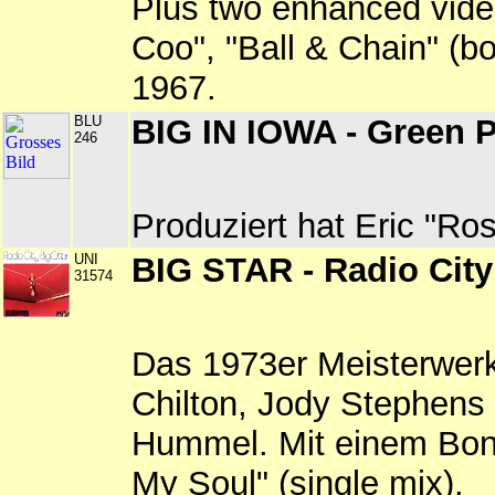
Plus two enhanced vide
Coo", "Ball & Chain" (bo
1967.
BLU
BIG IN IOWA - Green 
246
Produziert hat Eric "Ro
UNI
BIG STAR - Radio City
31574
Das 1973er Meisterwerk
Chilton, Jody Stephens
Hummel. Mit einem Bon
My Soul" (single mix).