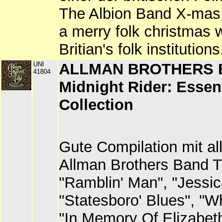
The Albion Band X-mas
a merry folk christmas w
Britian's folk institutions
UNI
ALLMAN BROTHERS 
41804
Midnight Rider: Essent
Collection
Gute Compilation mit a
Allman Brothers Band Tit
"Ramblin' Man", "Jessic
"Statesboro' Blues", "W
"In Memory Of Elizabet