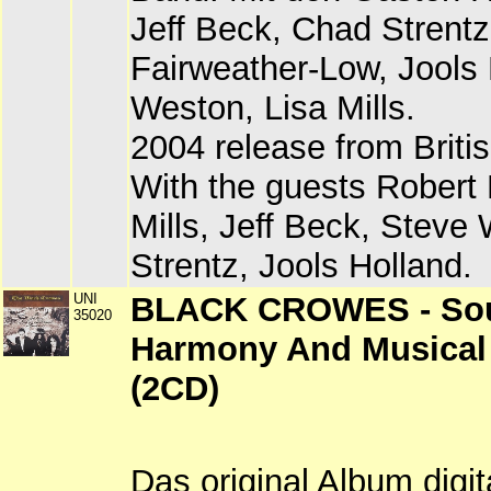
Jeff Beck, Chad Strent
Fairweather-Low, Jools 
Weston, Lisa Mills.
2004 release from Brit
With the guests Robert 
Mills, Jeff Beck, Steve
Strentz, Jools Holland.
UNI
BLACK CROWES - Sou
35020
Harmony And Musica
(2CD)
Das original Album digit