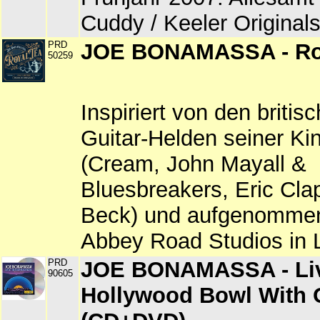
Cuddy / Keeler Originals
PRD
JOE BONAMASSA - Ro
50259
Inspiriert von den briti
Guitar-Helden seiner Ki
(Cream, John Mayall &
Bluesbreakers, Eric Clap
Beck) und aufgenommen
Abbey Road Studios in 
PRD
JOE BONAMASSA - Liv
90605
Hollywood Bowl With 