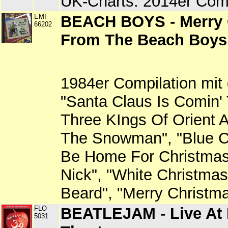
UK-Charts. 2014er Comp
EMI
BEACH BOYS - Merry 
66202
From The Beach Boys
1984er Compilation mit
"Santa Claus Is Comin'
Three KIngs Of Orient A
The Snowman", "Blue Chr
Be Home For Christmas",
Nick", "White Christmas
Beard", "Merry Christm
FLO
BEATLEJAM - Live At
5031