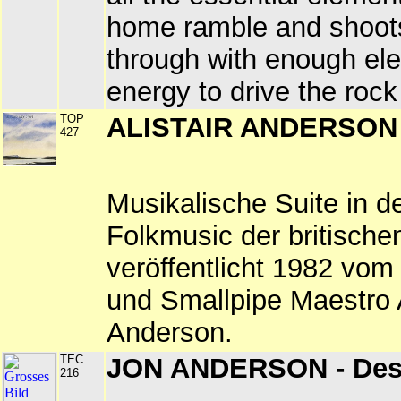
home ramble and shoot
through with enough elec
energy to drive the rock `
TOP
ALISTAIR ANDERSON -
427
Musikalische Suite in de
Folkmusic der britischen
veröffentlicht 1982 vom
und Smallpipe Maestro A
Anderson.
TEC
JON ANDERSON - De
216