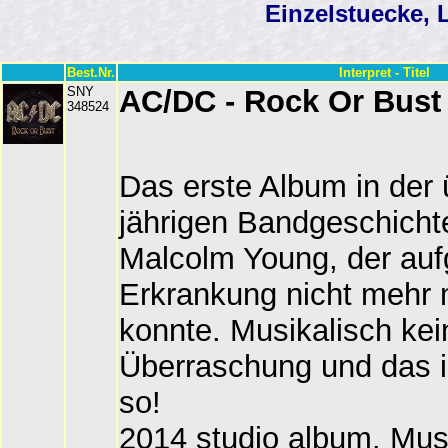
Einzelstuecke, 
Best.Nr.
Interpret - Titel
SNY
AC/DC - Rock Or Bust
348524
Das erste Album in der 
jährigen Bandgeschicht
Malcolm Young, der auf
Erkrankung nicht mehr 
konnte. Musikalisch kei
Überraschung und das i
so!
2014 studio album. Musi