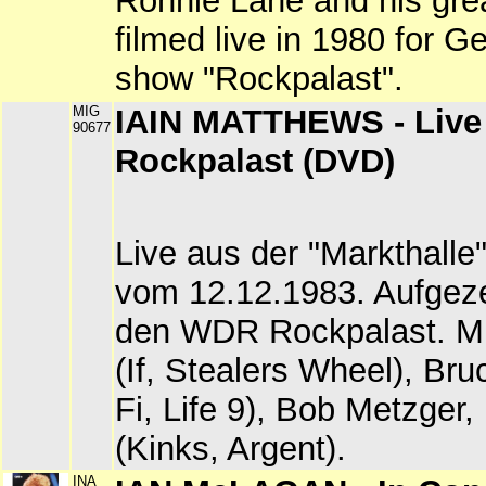
Ronnie Lane and his gre
filmed live in 1980 for 
show "Rockpalast".
MIG
IAIN MATTHEWS - Live
90677
Rockpalast (DVD)
Live aus der "Markthall
vom 12.12.1983. Aufgeze
den WDR Rockpalast. Mi
(If, Stealers Wheel), Br
Fi, Life 9), Bob Metzger,
(Kinks, Argent).
INA