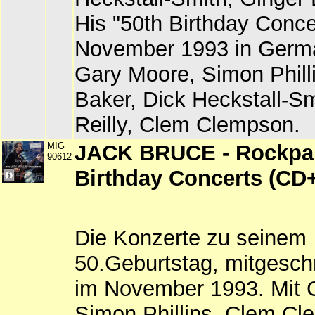
His "50th Birthday Concer
November 1993 in Germa
Gary Moore, Simon Phill
Baker, Dick Heckstall-S
Reilly, Clem Clempson.
MIG
JACK BRUCE - Rockpal
90612
Birthday Concerts (C
Die Konzerte zu seinem
50.Geburtstag, mitgeschn
im November 1993. Mit 
Simon Phillips, Clem Cl