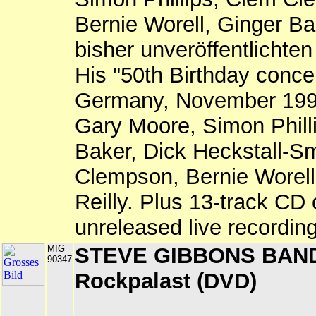
Bernie Worell, Ginger Ba
bisher unveröffentlichten
His "50th Birthday concer
Germany, November 1993
Gary Moore, Simon Phill
Baker, Dick Heckstall-S
Clempson, Bernie Worell
Reilly. Plus 13-track CD 
unreleased live recordin
MIG
STEVE GIBBONS BAND 
90347
Rockpalast (DVD)