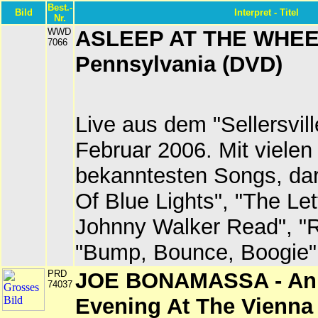
Best.-
Bild
Interpret - Titel
Nr.
WWD
ASLEEP AT THE WHEEL 
7066
Pennsylvania (DVD)
Live aus dem "Sellersvill
Februar 2006. Mit vielen 
bekanntesten Songs, da
Of Blue Lights", "The Let
Johnny Walker Read", "R
"Bump, Bounce, Boogie"
PRD
JOE BONAMASSA - An 
74037
Evening At The Vienna