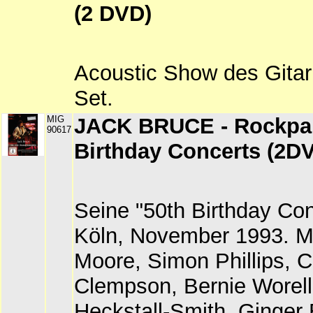
(2 DVD)
Acoustic Show des Gitar
Set.
MIG
JACK BRUCE - Rockpal
90617
Birthday Concerts (2D
Seine "50th Birthday Co
Köln, November 1993. M
Moore, Simon Phillips, 
Clempson, Bernie Worell
Heckstall-Smith, Ginger 